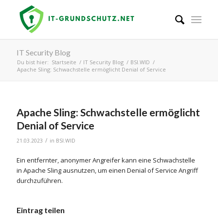
IT Security Blog
Du bist hier:
Startseite
/
IT Security Blog
/
BSI.WID
/
Apache Sling: Schwachstelle ermöglicht Denial of Service
Apache Sling: Schwachstelle ermöglicht
Denial of Service
/
21.03.2023
in
BSI.WID
Ein entfernter, anonymer Angreifer kann eine Schwachstelle
in Apache Sling ausnutzen, um einen Denial of Service Angriff
durchzuführen.
Eintrag teilen