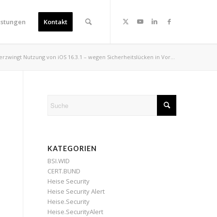
istungen
Kontakt
erzwingt Nutzung von iOS 16.3.1 – wegen Sicherheitslücken in Vor...
KATEGORIEN
BSI.WID
CERT.BUND
Heise Security
Heise Security Alert
Heise.Security
Heise.SecurityAlert