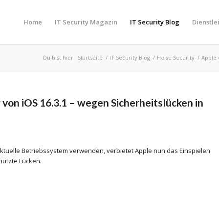
Home
IT Security Magazin
IT Security Blog
Dienstle
Du bist hier:
Startseite
/
IT Security Blog
/
Heise Security
/
Apple 
von iOS 16.3.1 – wegen Sicherheitslücken in
aktuelle Betriebssystem verwenden, verbietet Apple nun das Einspielen
nutzte Lücken.