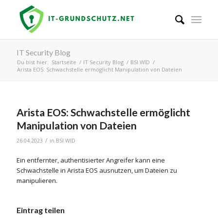
IT Security Blog
Du bist hier:
Startseite
/
IT Security Blog
/
BSI.WID
/
Arista EOS: Schwachstelle ermöglicht Manipulation von Dateien
Arista EOS: Schwachstelle ermöglicht
Manipulation von Dateien
/
26.04.2023
in
BSI.WID
Ein entfernter, authentisierter Angreifer kann eine
Schwachstelle in Arista EOS ausnutzen, um Dateien zu
manipulieren.
Eintrag teilen