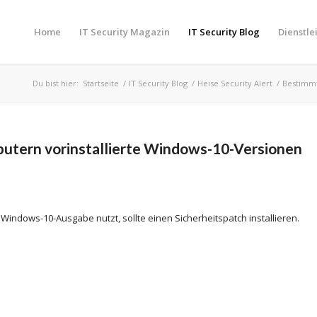
Home
IT Security Magazin
IT Security Blog
Dienstle
Du bist hier:
Startseite
/
IT Security Blog
/
Heise Security Alert
/
Bestimmt
tern vorinstallierte Windows-10-Versionen
Windows-10-Ausgabe nutzt, sollte einen Sicherheitspatch installieren.