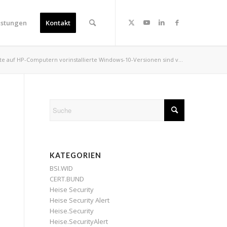
istungen
Kontakt
e auf HP-Computern vorinstallierte Windows-10-Versionen sind v...
KATEGORIEN
BSI.WID
CERT.BUND
Heise Security
Heise Security Alert
Heise.Security
Heise.SecurityAlert