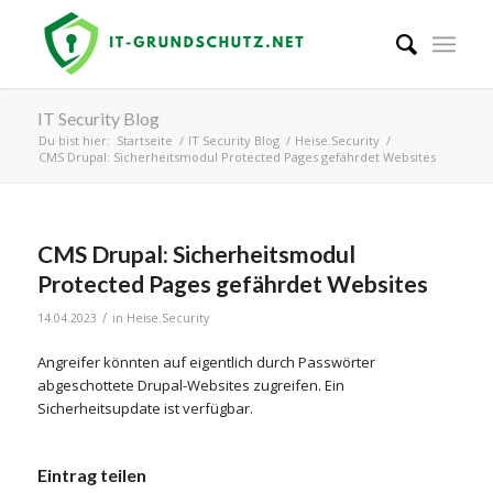
IT Security Blog
Du bist hier:
Startseite
/
IT Security Blog
/
Heise.Security
/
CMS Drupal: Sicherheitsmodul Protected Pages gefährdet Websites
CMS Drupal: Sicherheitsmodul
Protected Pages gefährdet Websites
/
14.04.2023
in
Heise.Security
Angreifer könnten auf eigentlich durch Passwörter
abgeschottete Drupal-Websites zugreifen. Ein
Sicherheitsupdate ist verfügbar.
Eintrag teilen