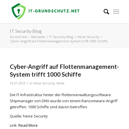
IT Security Blog
Du bist hier:
Startseite
/
IT Security Blog
/
Heise Security
/
Cyber-Angriff auf Flottenmanagement-System trifft 1000 Schiffe
Cyber-Angriff auf Flottenmanagement-
System trifft 1000 Schiffe
/
19.01.2023
in
Heise Security
,
News
Die IT-Infrastruktur hinter der Flottenverwaltungssoftware
Shipmanager von DNV wurde von einem Ransomware-Angriff
getroffen. 1000 Schiffe sind davon betroffen.
Quelle: heise Security
Link:
Read More