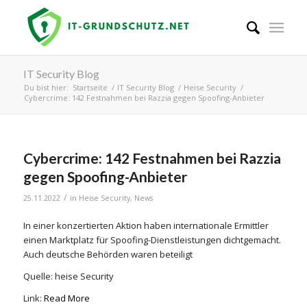
IT Security Blog
Du bist hier:
Startseite
/
IT Security Blog
/
Heise Security
/
Cybercrime: 142 Festnahmen bei Razzia gegen Spoofing-Anbieter
Cybercrime: 142 Festnahmen bei Razzia
gegen Spoofing-Anbieter
/
25.11.2022
in
Heise Security
,
News
In einer konzertierten Aktion haben internationale Ermittler
einen Marktplatz für Spoofing-Dienstleistungen dichtgemacht.
Auch deutsche Behörden waren beteiligt
Quelle: heise Security
Link:
Read More