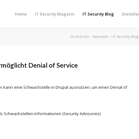
Home
IT Security Magazin
IT Security Blog
Dienstle
Du bist hier:
Startseite
/
IT Security Blog
möglicht Denial of Service
fer kann eine Schwachstelle in Drupal ausnutzen, um einen Denial of
): Schwachstellen-Informationen (Security Advisories)