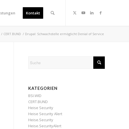
istungen
Kontakt
/
CERT.BUND
/
Drupal: Schwachstelle ermöglicht Denial of Service
KATEGORIEN
BSI.WID
CERT.BUND
Heise Security
Heise Security Alert
Heise.Security
Heise.SecurityAlert