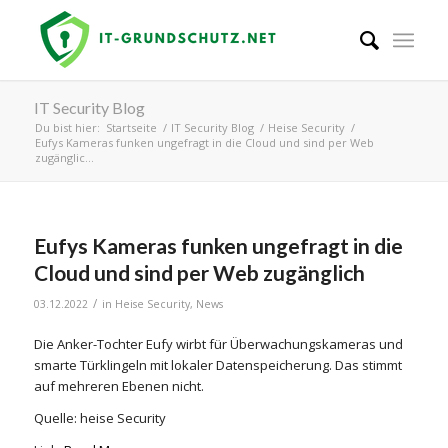
IT Security Blog
Du bist hier:
Startseite
/
IT Security Blog
/
Heise Security
/
Eufys Kameras funken ungefragt in die Cloud und sind per Web
zugänglic...
Eufys Kameras funken ungefragt in die
Cloud und sind per Web zugänglich
/
03.12.2022
in
Heise Security
,
News
Die Anker-Tochter Eufy wirbt für Überwachungskameras und
smarte Türklingeln mit lokaler Datenspeicherung. Das stimmt
auf mehreren Ebenen nicht.
Quelle: heise Security