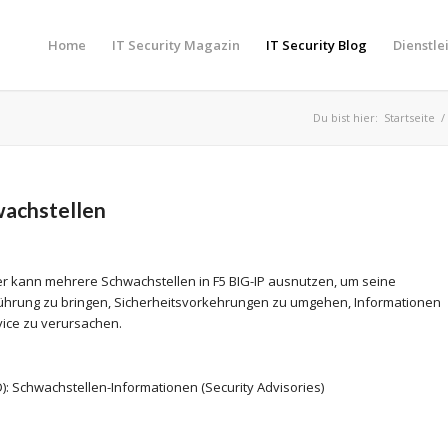
Home
IT Security Magazin
IT Security Blog
Dienstle
Du bist hier:
Startseite
/
wachstellen
ifer kann mehrere Schwachstellen in F5 BIG-IP ausnutzen, um seine
führung zu bringen, Sicherheitsvorkehrungen zu umgehen, Informationen
vice zu verursachen.
): Schwachstellen-Informationen (Security Advisories)