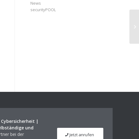
News
securityPOOL
On
un
pr
|
Cybersicherheit |
elbständige und
tner bei der
Jetzt anrufen