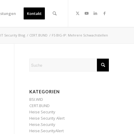
istungen
Kontakt
IT Security Blog
/
CERT.BUND
/
F5 BIG-IP: Mehrere Schwachstellen
KATEGORIEN
BSI.WID
CERT.BUND
Heise Security
Heise Security Alert
Heise.Security
Heise.SecurityAlert