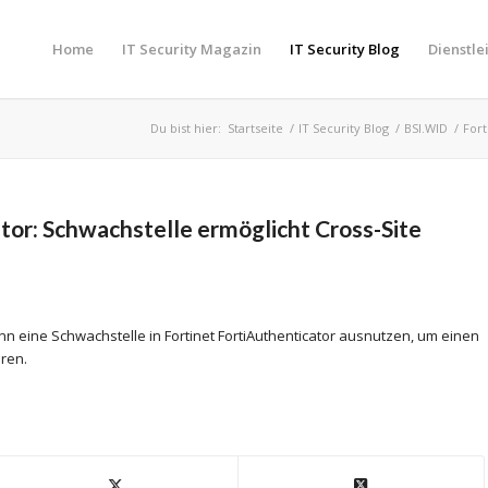
Home
IT Security Magazin
IT Security Blog
Dienstle
Du bist hier:
Startseite
/
IT Security Blog
/
BSI.WID
/
Fort
tor: Schwachstelle ermöglicht Cross-Site
nn eine Schwachstelle in Fortinet FortiAuthenticator ausnutzen, um einen
hren.