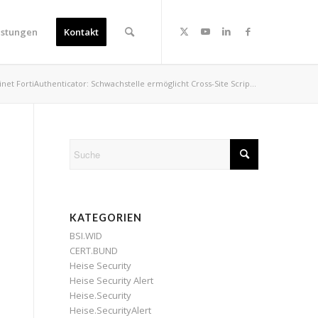
istungen
Kontakt
inet FortiAuthenticator: Schwachstelle ermöglicht Cross-Site Scrip...
KATEGORIEN
BSI.WID
CERT.BUND
Heise Security
Heise Security Alert
Heise.Security
Heise.SecurityAlert