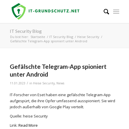
IT Security Blog
Du bist hier:
Startseite
/
IT Security Blog
/
Heise Security
/
Gefälschte Telegram-App spioniert unter Android
Gefälschte Telegram-App spioniert
unter Android
/
11.01.2023
in
Heise Security
,
News
IT-Forscher von Eset haben eine gefälschte Telegram-App
aufgespürt, die ihre Opfer umfassend ausspioniert. Sie wird
jedoch außerhalb von Google Play verteilt.
Quelle: heise Security
Link:
Read More