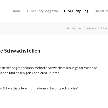
Home
IT Security Magazin
IT Security Blog
Dienstle
Du bist hier:
Startseite
/
IT Sec
re Schwachstellen
isierter Angreifer kann mehrere Schwachstellen in git for Windows
rhöhen und beliebigen Code auszuführen.
): Schwachstellen-Informationen (Security Advisories)