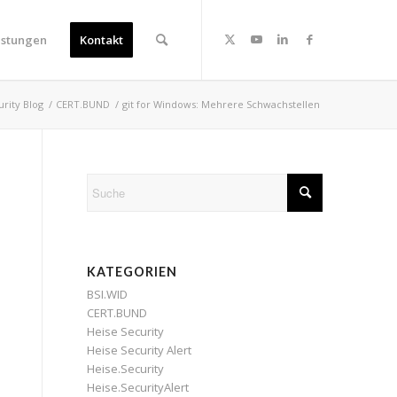
istungen
Kontakt
urity Blog
/
CERT.BUND
/
git for Windows: Mehrere Schwachstellen
KATEGORIEN
BSI.WID
CERT.BUND
Heise Security
Heise Security Alert
Heise.Security
Heise.SecurityAlert