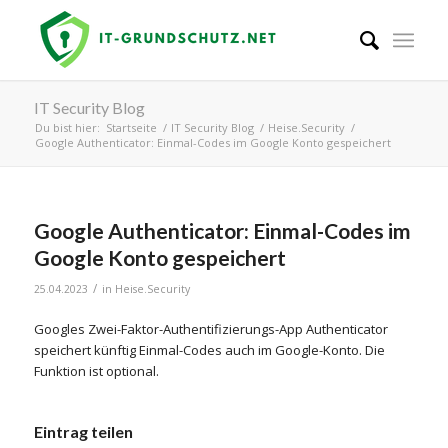
IT Security Blog
Du bist hier:
Startseite
/
IT Security Blog
/
Heise.Security
/
Google Authenticator: Einmal-Codes im Google Konto gespeichert
Google Authenticator: Einmal-Codes im
Google Konto gespeichert
/
25.04.2023
in
Heise.Security
Googles Zwei-Faktor-Authentifizierungs-App Authenticator
speichert künftig Einmal-Codes auch im Google-Konto. Die
Funktion ist optional.
Eintrag teilen