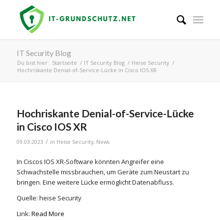
IT Security Blog
Du bist hier:
Startseite
/
IT Security Blog
/
Heise Security
/
Hochriskante Denial-of-Service-Lücke in Cisco IOS XR
Hochriskante Denial-of-Service-Lücke
in Cisco IOS XR
/
09.03.2023
in
Heise Security
,
News
In Ciscos IOS XR-Software könnten Angreifer eine
Schwachstelle missbrauchen, um Geräte zum Neustart zu
bringen. Eine weitere Lücke ermöglicht Datenabfluss.
Quelle: heise Security
Link:
Read More