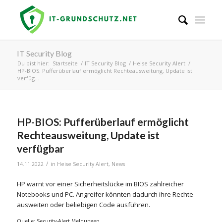
IT Security Blog
Du bist hier:
Startseite
/
IT Security Blog
/
Heise Security Alert
/
HP-BIOS: Pufferüberlauf ermöglicht Rechteausweitung, Update ist
verfüg...
HP-BIOS: Pufferüberlauf ermöglicht
Rechteausweitung, Update ist
verfügbar
/
14.11.2022
in
Heise Security Alert
,
News
HP warnt vor einer Sicherheitslücke im BIOS zahlreicher
Notebooks und PC. Angreifer könnten dadurch ihre Rechte
ausweiten oder beliebigen Code ausführen.
Quelle: Security-Alert Meldungen