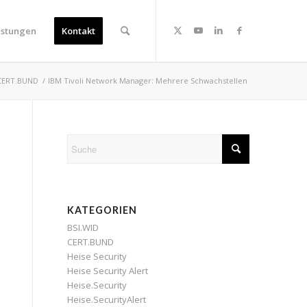
istungen
Kontakt
CERT.BUND
/
IBM Tivoli Network Manager: Mehrere Schwachstellen
KATEGORIEN
BSI.WID
CERT.BUND
Heise Security
Heise Security Alert
Heise.Security
Heise.SecurityAlert