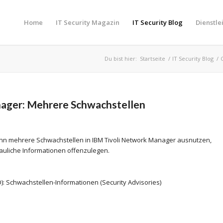
Home
IT Security Magazin
IT Security Blog
Dienstle
Du bist hier:
Startseite
/
IT Security Blog
/
ager: Mehrere Schwachstellen
ann mehrere Schwachstellen in IBM Tivoli Network Manager ausnutzen,
auliche Informationen offenzulegen.
): Schwachstellen-Informationen (Security Advisories)