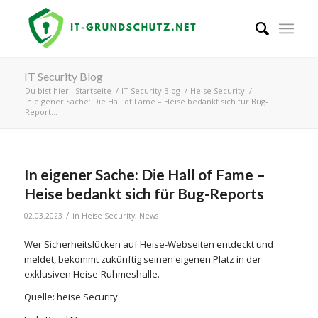
IT Security Blog
Du bist hier:
Startseite
/
IT Security Blog
/
Heise Security
/
In eigener Sache: Die Hall of Fame – Heise bedankt sich für Bug-
Report...
In eigener Sache: Die Hall of Fame –
Heise bedankt sich für Bug-Reports
/
02.03.2023
in
Heise Security
,
News
Wer Sicherheitslücken auf Heise-Webseiten entdeckt und
meldet, bekommt zukünftig seinen eigenen Platz in der
exklusiven Heise-Ruhmeshalle.
Quelle: heise Security