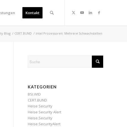
istungen
Kontakt
ity Blog
/
CERT.BUND
/
Intel Prozessoren: Mehrere Schwachstellen
KATEGORIEN
BSI.WID
CERT.BUND
Heise Security
Heise Security Alert
Heise.Security
Heise.SecurityAlert