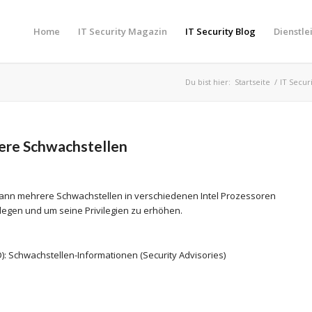
Home
IT Security Magazin
IT Security Blog
Dienstle
Du bist hier:
Startseite
/
IT Secur
ere Schwachstellen
 kann mehrere Schwachstellen in verschiedenen Intel Prozessoren
egen und um seine Privilegien zu erhöhen.
): Schwachstellen-Informationen (Security Advisories)