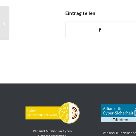
Eintrag teilen
NetApp ActiveIQ Unified Manager:
Schwachstelle ermöglicht Denial of
Servic...
Wir sind Mitglied im Cyber-
Wir sind Teilnehmer de
Sicherheitsnetzwerk