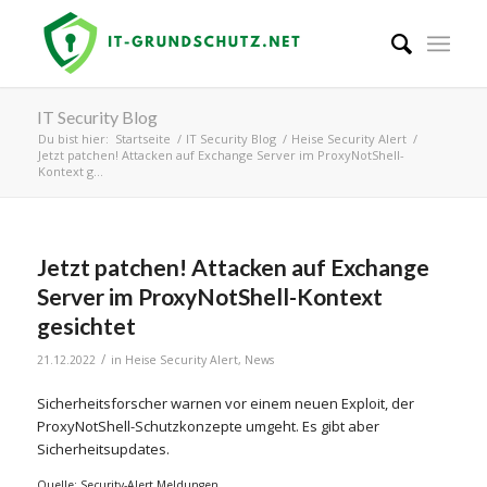
IT Security Blog
Du bist hier:
Startseite
/
IT Security Blog
/
Heise Security Alert
/
Jetzt patchen! Attacken auf Exchange Server im ProxyNotShell-
Kontext g...
Jetzt patchen! Attacken auf Exchange
Server im ProxyNotShell-Kontext
gesichtet
/
21.12.2022
in
Heise Security Alert
,
News
Sicherheitsforscher warnen vor einem neuen Exploit, der
ProxyNotShell-Schutzkonzepte umgeht. Es gibt aber
Sicherheitsupdates.
Quelle: Security-Alert Meldungen