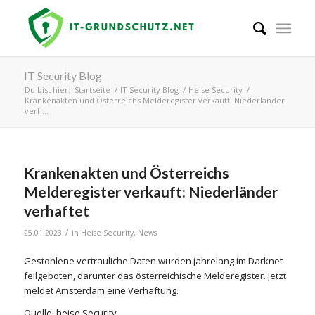
IT Security Blog
Du bist hier:
Startseite
/
IT Security Blog
/
Heise Security
/
Krankenakten und Österreichs Melderegister verkauft: Niederländer
verh...
Krankenakten und Österreichs
Melderegister verkauft: Niederländer
verhaftet
/
25.01.2023
in
Heise Security
,
News
Gestohlene vertrauliche Daten wurden jahrelang im Darknet
feilgeboten, darunter das österreichische Melderegister. Jetzt
meldet Amsterdam eine Verhaftung.
Quelle: heise Security