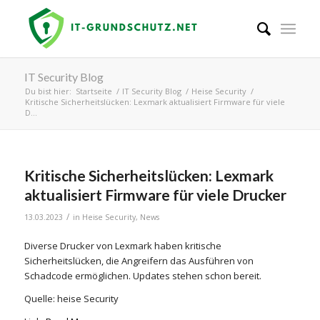
IT Security Blog
Du bist hier:
Startseite
/
IT Security Blog
/
Heise Security
/
Kritische Sicherheitslücken: Lexmark aktualisiert Firmware für viele
D...
Kritische Sicherheitslücken: Lexmark
aktualisiert Firmware für viele Drucker
/
13.03.2023
in
Heise Security
,
News
Diverse Drucker von Lexmark haben kritische
Sicherheitslücken, die Angreifern das Ausführen von
Schadcode ermöglichen. Updates stehen schon bereit.
Quelle: heise Security