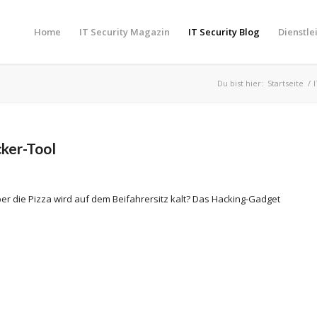
Home
IT Security Magazin
IT Security Blog
Dienstle
Du bist hier:
Startseite
/
cker-Tool
r die Pizza wird auf dem Beifahrersitz kalt? Das Hacking-Gadget