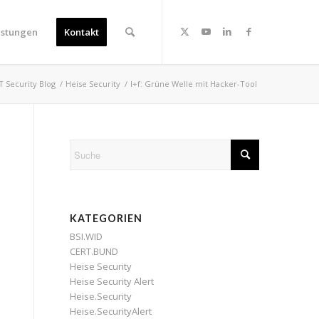
istungen
Kontakt
IT Security Blog
/
Heise Security
/
l+f: Grüne Welle mit Hacker-Tool
KATEGORIEN
BSI.WID
CERT.BUND
Heise Security
Heise Security Alert
Heise.Security
Heise.SecurityAlert