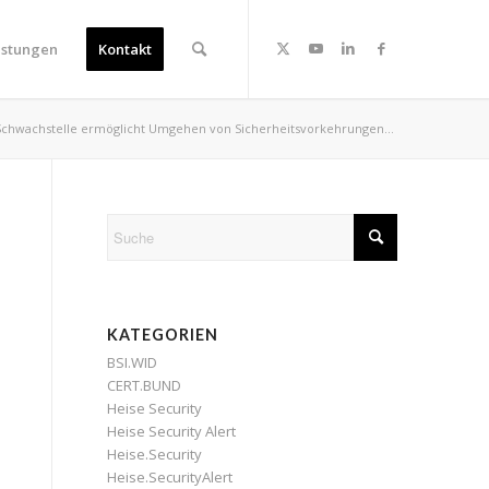
istungen
Kontakt
 Schwachstelle ermöglicht Umgehen von Sicherheitsvorkehrungen...
KATEGORIEN
BSI.WID
CERT.BUND
Heise Security
Heise Security Alert
Heise.Security
Heise.SecurityAlert