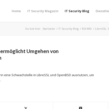
Home
IT Security Magazin
IT Security Blog
Dienstle
Du bist hier:
Startseite
/
IT Security Blog
/
BSI.WID
/
LibreSSL:
e ermöglicht Umgehen von
n
ann eine Schwachstelle in LibreSSL und OpenBSD ausnutzen, um
.