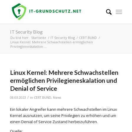
IT Security Blog
Du bist hier:
Startseite
/
IT Security Blog
/
CERT.BUND
/
Linux Kernel: Mehrere Schwachstellen ermöglichen
Privilegieneskalation ...
Linux Kernel: Mehrere Schwachstellen
ermöglichen Privilegieneskalation und
Denial of Service
/
08.03.2023
in
CERT.BUND
,
News
Ein lokaler Angreifer kann mehrere Schwachstellen im Linux
Kernel ausnutzen, um seine Privilegien zu erhöhen und um
einen Denial of Service Zustand herbeizuführen.
Quelle: