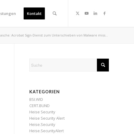
istungen
Kontakt
sche: Acrobat Sign-Dienst zum Unterschieben von Malware miss...
KATEGORIEN
BSI.WID
CERT.BUND
Heise Security
Heise Security Alert
Heise.Security
Heise.SecurityAlert