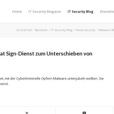
Home
IT Security Magazin
IT Security Blog
Dienstle
Du bist hier:
Startseite
/
IT Security Blog
/
Heise.Security
/
Malware-Ma
t Sign-Dienst zum Unterschieben von
, mit der Cyberkriminelle Opfern Malware unterjubeln wollten. Sie
ienst.