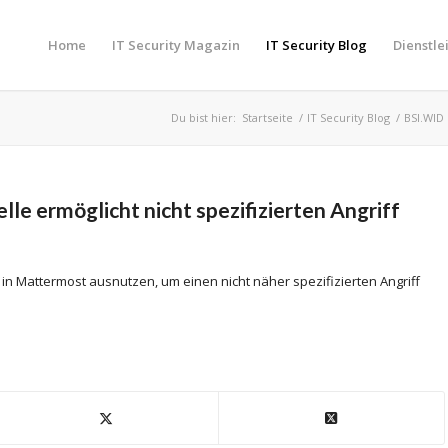
Home
IT Security Magazin
IT Security Blog
Dienstle
Du bist hier:
Startseite
/
IT Security Blog
/
BSI.WID
le ermöglicht nicht spezifizierten Angriff
 in Mattermost ausnutzen, um einen nicht näher spezifizierten Angriff