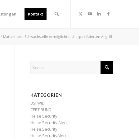
istungen
Kontakt
/
Mattermost: Schwachstelle ermöglicht nicht spezifizierten Angriff
KATEGORIEN
BSI.WID
CERT.BUND
Heise Security
Heise Security Alert
Heise.Security
Heise.SecurityAlert