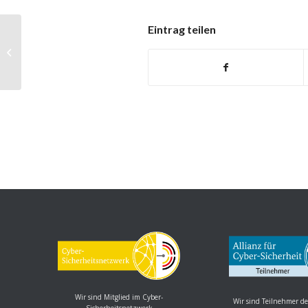
Eintrag teilen
heise-Angebot: Die Webinar-Serie
von Heise: Ethical Hacking für
Admins 202...
Wir sind Mitglied im Cyber-
Wir sind Teilnehmer de
Sicherheitsnetzwerk