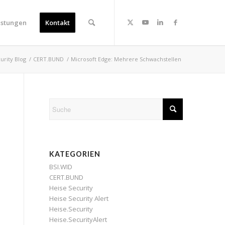
istungen
Kontakt
curity Blog
/
CERT.BUND
/
Microsoft Edge: Mehrere Schwachstellen
KATEGORIEN
BSI.WID
CERT.BUND
Heise Security
Heise Security Alert
Heise.Security
Heise.SecurityAlert