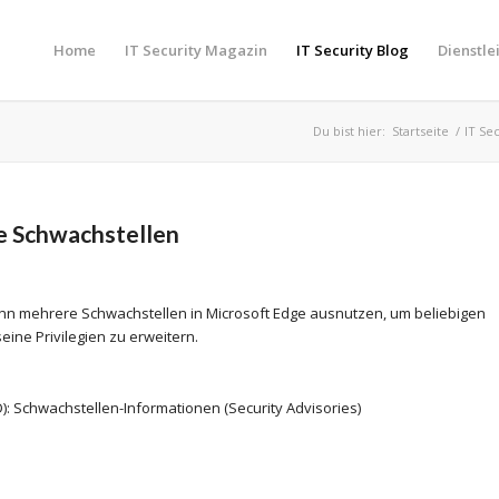
Home
IT Security Magazin
IT Security Blog
Dienstle
Du bist hier:
Startseite
/
IT Se
e Schwachstellen
ann mehrere Schwachstellen in Microsoft Edge ausnutzen, um beliebigen
ne Privilegien zu erweitern.
): Schwachstellen-Informationen (Security Advisories)