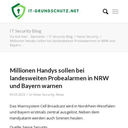
IT Security Blog
Du bist hier:
Startseite
/
IT Security Blog
/
Heise Security
/
Millionen Handys sollen bei landesweiten Probealarmen in NRW und
Bayern...
Millionen Handys sollen bei
landesweiten Probealarmen in NRW
und Bayern warnen
/
09.03.2023
in
Heise Security
,
News
Das Warnsystem Cell Broadcast wird in Nordrhein-Westfalen
und Bayern erstmals zentral ausgelöst. Neben dem
Handyalarm werden auch Sirenen heulen.
Quelle: heise Security