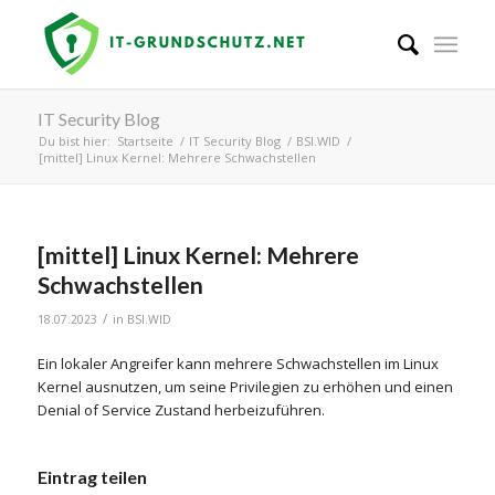
IT Security Blog
Du bist hier:
Startseite
/
IT Security Blog
/
BSI.WID
/
[mittel] Linux Kernel: Mehrere Schwachstellen
[mittel] Linux Kernel: Mehrere
Schwachstellen
/
18.07.2023
in
BSI.WID
Ein lokaler Angreifer kann mehrere Schwachstellen im Linux
Kernel ausnutzen, um seine Privilegien zu erhöhen und einen
Denial of Service Zustand herbeizuführen.
Eintrag teilen