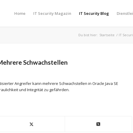
Home
IT Security Magazin
IT Security Blog
Dienstle
Du bist hier:
Startseite
/
IT Securi
: Mehrere Schwachstellen
isierter Angreifer kann mehrere Schwachstellen in Oracle Java SE
aulichkeit und Integrität zu gefährden.