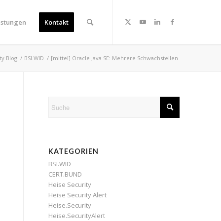
istungen
Kontakt
ty Blog
/
BSI.WID
/
[mittel] Oracle Java SE: Mehrere Schwachstellen
KATEGORIEN
BSI.WID
CERT.BUND
Heise Security
Heise Security Alert
Heise.Security
Heise.SecurityAlert