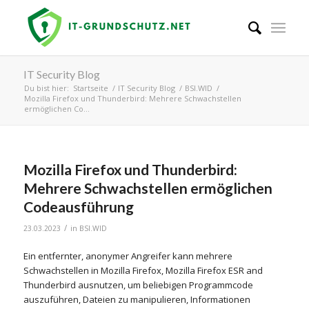
IT Security Blog
Du bist hier:
Startseite
/
IT Security Blog
/
BSI.WID
/
Mozilla Firefox und Thunderbird: Mehrere Schwachstellen
ermöglichen Co...
Mozilla Firefox und Thunderbird:
Mehrere Schwachstellen ermöglichen
Codeausführung
/
23.03.2023
in
BSI.WID
Ein entfernter, anonymer Angreifer kann mehrere
Schwachstellen in Mozilla Firefox, Mozilla Firefox ESR and
Thunderbird ausnutzen, um beliebigen Programmcode
auszuführen, Dateien zu manipulieren, Informationen