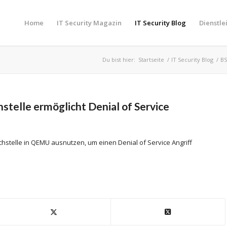
Home
IT Security Magazin
IT Security Blog
Dienstle
Du bist hier:
Startseite
/
IT Security Blog
/
BS
stelle ermöglicht Denial of Service
chstelle in QEMU ausnutzen, um einen Denial of Service Angriff