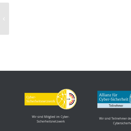
Cisco SD-WAN vManage:
Schwachstelle ermöglicht
Manipulation und Offenlegung...
Wir sind Mitglied im Cyber-
Wir sind Teilnehmer de
Sicherheitsnetzwerk
Cybersicherh