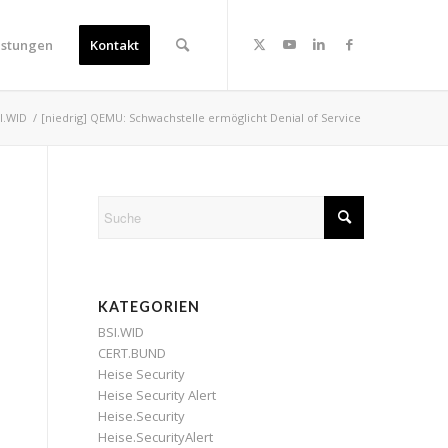
istungen
Kontakt
I.WID
/
[niedrig] QEMU: Schwachstelle ermöglicht Denial of Service
KATEGORIEN
BSI.WID
CERT.BUND
Heise Security
Heise Security Alert
Heise.Security
Heise.SecurityAlert