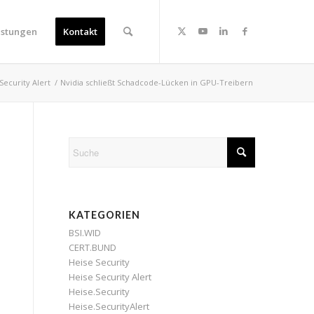
istungen
Kontakt
Security Alert
/
Nvidia schließt Schadcode-Lücken in GPU-Treibern
KATEGORIEN
BSI.WID
CERT.BUND
Heise Security
Heise Security Alert
Heise.Security
Heise.SecurityAlert