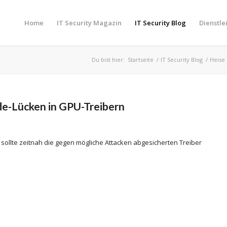
Home
IT Security Magazin
IT Security Blog
Dienstle
Du bist hier:
Startseite
/
IT Security Blog
/
Heise 
de-Lücken in GPU-Treibern
 sollte zeitnah die gegen mögliche Attacken abgesicherten Treiber