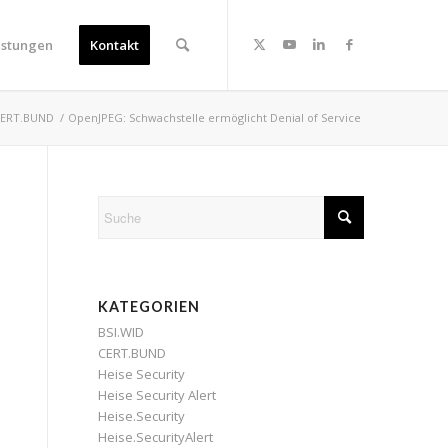
istungen
Kontakt
CERT.BUND
/
OpenJPEG: Schwachstelle ermöglicht Denial of Service
KATEGORIEN
BSI.WID
CERT.BUND
Heise Security
Heise Security Alert
Heise.Security
Heise.SecurityAlert