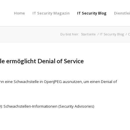
Home
IT Security Magazin
IT Security Blog
Dienstle
Du bist hier:
Startseite
/
IT Security Blog
/
 ermöglicht Denial of Service
ann eine Schwachstelle in OpenJPEG ausnutzen, um einen Denial of
): Schwachstellen-Informationen (Security Advisories)