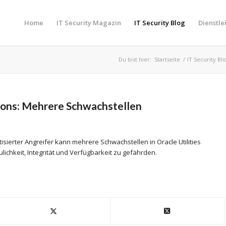
Home
IT Security Magazin
IT Security Blog
Dienstle
Du bist hier:
Startseite
/
IT Security Bl
tions: Mehrere Schwachstellen
sierter Angreifer kann mehrere Schwachstellen in Oracle Utilities
lichkeit, Integrität und Verfügbarkeit zu gefährden.