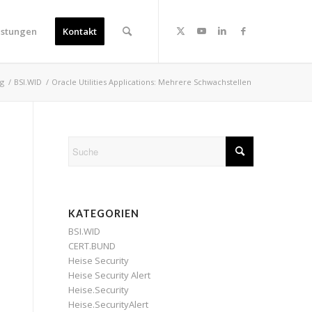
istungen
Kontakt
og
/
BSI.WID
/
Oracle Utilities Applications: Mehrere Schwachstellen
KATEGORIEN
BSI.WID
CERT.BUND
Heise Security
Heise Security Alert
Heise.Security
Heise.SecurityAlert