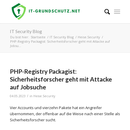
IT Security Blog
Du bist hier:
Startseite
/
IT Security Blog
/
Heise.Security
/
PHP-Registry Packagist: Sicherheitsforscher geht mit Attacke auf
Jobsu...
PHP-Registry Packagist:
Sicherheitsforscher geht mit Attacke
auf Jobsuche
/
04.05.2023
in
Heise.Security
Vier Accounts und vierzehn Pakete hat ein Angreifer
übernommen, der offenbar auf die Weise nach einer Stelle als
Sicherheitsforscher sucht.