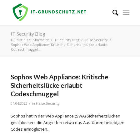
IT Security Blog
Du bist hier:
Startseite
/
IT Security Blog
/
Heise.Security
/
Sophos Web Appliance: Kritische Sicherheitslücke erlaubt
Codeschmuggel...
Sophos Web Appliance: Kritische
Sicherheitslücke erlaubt
Codeschmuggel
/
04.04.2023
in
Heise.Security
Sophos hat in der Web Appliance (SWA) Sicherheitslücken
geschlossen, die Angreifern etwa das Ausführen beliebigen
Codes ermöglichen.