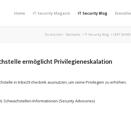
Home
IT Security Magazin
IT Security Blog
Dienstle
Du bist hier:
Startseite
/
IT Security Blog
/
CERT.BUND
hstelle ermöglicht Privilegieneskalation
chstelle in tribe29 checkmk ausnutzen, um seine Privilegien zu erhöhen.
): Schwachstellen-Informationen (Security Advisories)