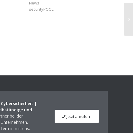
News
securityPOOL
Ja
De
|
Cybersicherheit |
elbständige und
tner bei der
Jetzt anrufen
m Unternehmen.
 Termin mit uns.