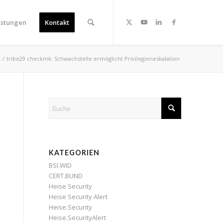
istungen
Kontakt
/
tribe29 checkmk: Schwachstelle ermöglicht Privilegieneskalation
KATEGORIEN
BSI.WID
CERT.BUND
Heise Security
Heise Security Alert
Heise.Security
Heise.SecurityAlert