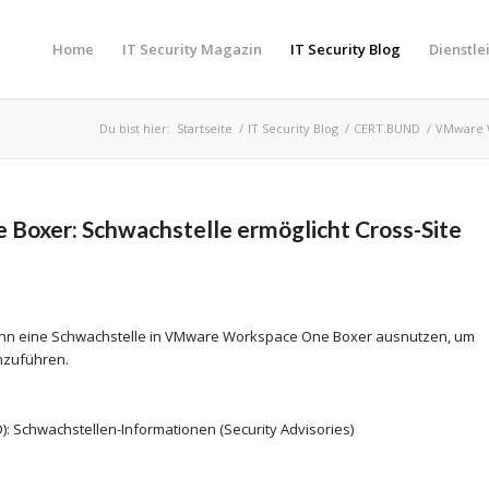
Home
IT Security Magazin
IT Security Blog
Dienstle
Du bist hier:
Startseite
/
IT Security Blog
/
CERT.BUND
/
VMware W
oxer: Schwachstelle ermöglicht Cross-Site
kann eine Schwachstelle in VMware Workspace One Boxer ausnutzen, um
chzuführen.
): Schwachstellen-Informationen (Security Advisories)