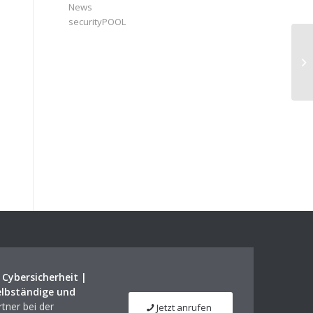
News
securityPOOL
Wi
Sc
|
Cybersicherheit |
elbständige und
tner bei der
Jetzt anrufen