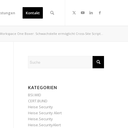
istungen
Kontakt
orkspace One Boxer: Schwachstelle ermöglicht Cross-Site Script...
KATEGORIEN
BSI.WID
CERT.BUND
Heise Security
Heise Security Alert
Heise.Security
Heise.SecurityAlert