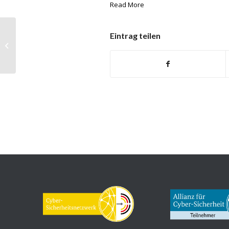
Read More
Eintrag teilen
WithSecure & F-Secure:
Verbesserter Malware-Schutz