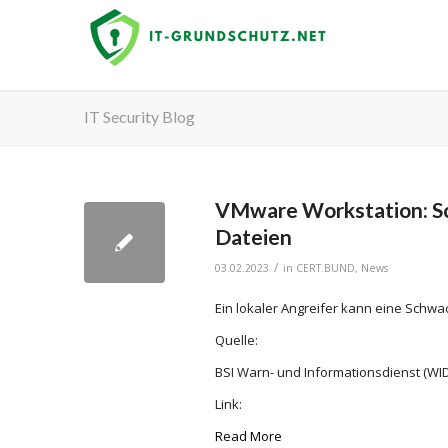
IT Security Blog
VMware Workstation: Sc
Dateien
/
03.02.2023
in
CERT.BUND
,
News
Ein lokaler Angreifer kann eine Schw
Quelle:
BSI Warn- und Informationsdienst (WID
Link:
Read More