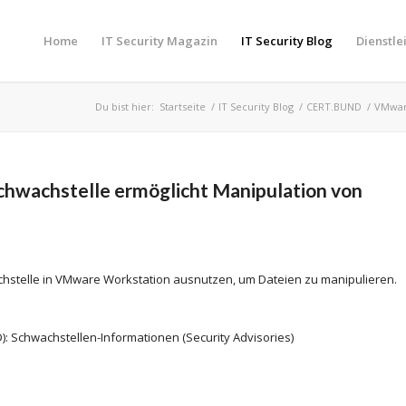
Home
IT Security Magazin
IT Security Blog
Dienstle
Du bist hier:
Startseite
/
IT Security Blog
/
CERT.BUND
/
VMware
hwachstelle ermöglicht Manipulation von
achstelle in VMware Workstation ausnutzen, um Dateien zu manipulieren.
): Schwachstellen-Informationen (Security Advisories)