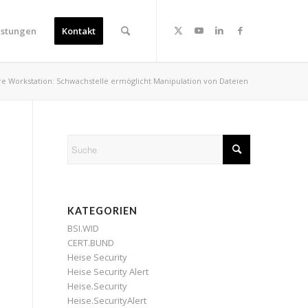
istungen
Kontakt
 Workstation: Schwachstelle ermöglicht Manipulation von Dateien
KATEGORIEN
BSI.WID
CERT.BUND
Heise Security
Heise Security Alert
Heise.Security
Heise.SecurityAlert