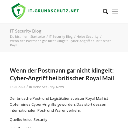
IT Security Blog
Du bist hier:
Startseite
/
IT Security Blog
/
Heise Security
/
Wenn der Postmann gar nicht klingelt: Cyber-Angriff bei britischer
Royal...
Wenn der Postmann gar nicht klingelt:
Cyber-Angriff bei britischer Royal Mail
/
12.01.2023
in
Heise Security
,
News
Der britische Post- und Logistikdienstleister Royal Mail ist
Opfer eines Cyber-Angriffs geworden. Das stört dessen
internationalen Post- und Warenverkehr.
Quelle: heise Security