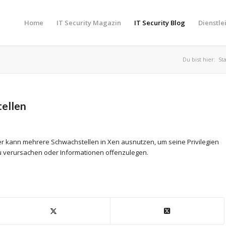
Home
IT Security Magazin
IT Security Blog
Dienstle
Du bist hier:
St
ellen
ifer kann mehrere Schwachstellen in Xen ausnutzen, um seine Privilegien
zu verursachen oder Informationen offenzulegen.