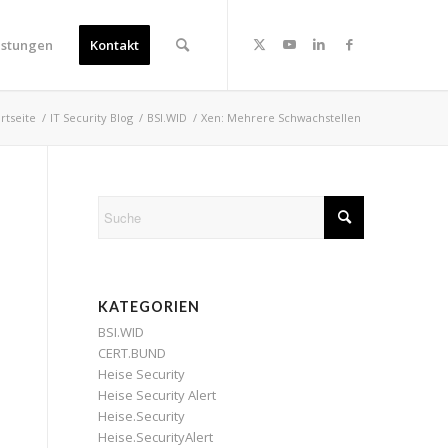
istungen
Kontakt
artseite
/
IT Security Blog
/
BSI.WID
/
Xen: Mehrere Schwachstellen
KATEGORIEN
BSI.WID
CERT.BUND
Heise Security
Heise Security Alert
Heise.Security
Heise.SecurityAlert