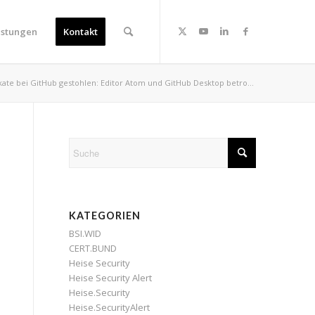
istungen
Kontakt
ikate bei GitHub gestohlen: Editor Atom und GitHub Desktop betro...
KATEGORIEN
BSI.WID
CERT.BUND
Heise Security
Heise Security Alert
Heise.Security
Heise.SecurityAlert