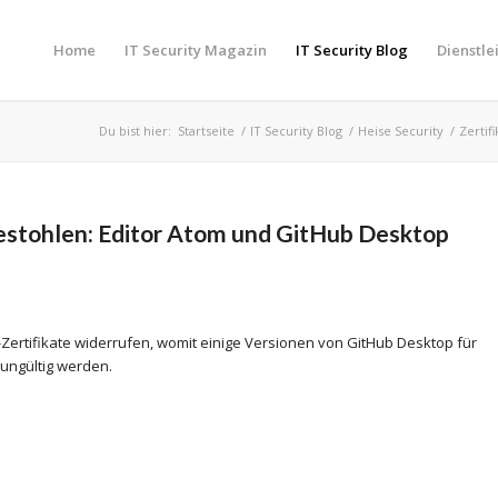
Home
IT Security Magazin
IT Security Blog
Dienstle
Du bist hier:
Startseite
/
IT Security Blog
/
Heise Security
/
Zertif
gestohlen: Editor Atom und GitHub Desktop
Zertifikate widerrufen, womit einige Versionen von GitHub Desktop für
ungültig werden.