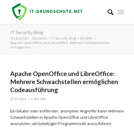
IT Security Blog
Du bist hier:
Startseite
/
IT Security Blog
/
BSI.WID
/
Apache OpenOffice und LibreOffice: Mehrere Schwachstellen
ermöglichen ...
Apache OpenOffice und LibreOffice:
Mehrere Schwachstellen ermöglichen
Codeausführung
/
27.03.2023
in
BSI.WID
Ein lokaler oder entfernter, anonymer Angreifer kann mehrere
Schwachstellen in Apache OpenOffice und LibreOffice
ausnutzen, um beliebigen Programmcode auszuführen.