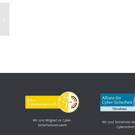
Apache OpenOffice und LibreOffice:
Mehrere Schwachstellen
ermöglichen Code...
Wir sind Mitglied im Cyber-
Wir sind Teilnehmer de
Sicherheitsnetzwerk
Cybersicherh