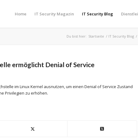
Home
IT Security Magazin
IT Security Blog
Dienstle
Du bist hier:
Startseite
/
IT Security Blog
/
lle ermöglicht Denial of Service
chstelle im Linux Kernel ausnutzen, um einen Denial of Service Zustand
e Privilegien zu erhöhen.