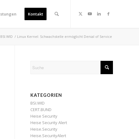
istungen
Kontakt
BSI.WID
/
Linux Kernel: Schwachstelle ermöglicht Denial of Service
KATEGORIEN
BSI.WID
CERT.BUND
Heise Security
Heise Security Alert
Heise.Security
Heise.SecurityAlert