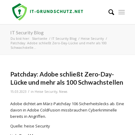
IT Security Blog
Du bist hier:
Startseite
/
IT Security Blog
/
Heise Security
/
Patchday: Adobe schließt Zero-Day-Lücke und mehr als 100
Schwachstelle...
Patchday: Adobe schließt Zero-Day-
Lücke und mehr als 100 Schwachstellen
/
15.03.2023
in
Heise Security
,
News
Adobe dichtet am März-Patchday 106 Sicherheitslecks ab. Eine
davon in Adobe ColdFusion missbrauchen Cyberkriminelle
bereits in Angriffen.
Quelle: heise Security